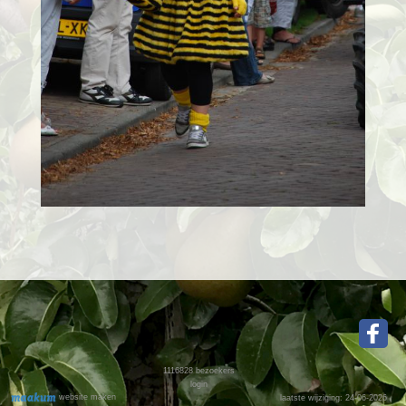
1116828
bezoekers
login
website maken
laatste wijziging: 24-06-2026